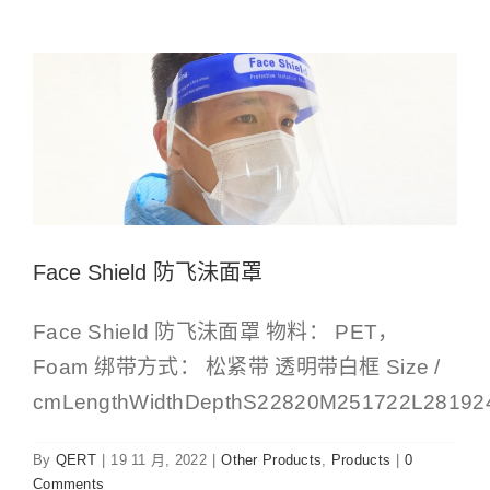
Other Products
Products
Face Shield 防飞沬面罩
Face Shield 防飞沬面罩 物料： PET，
Foam 绑带方式： 松紧带 透明带白框 Size /
cmLengthWidthDepthS22820M251722L2819
By
QERT
|
19 11 月, 2022
|
Other Products
,
Products
|
0
Comments