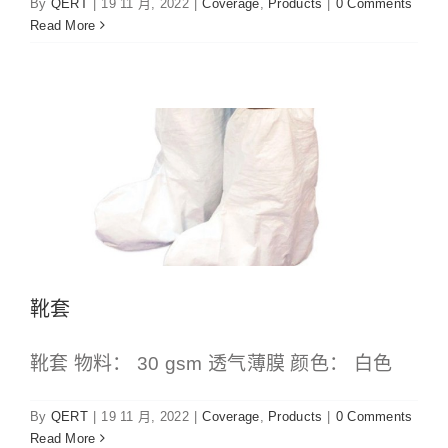
By
QERT
|
19 11 月, 2022
|
Coverage
,
Products
|
0 Comments
Read More
靴套
Coverage
Products
靴套
靴套 物料： 30 gsm 透气薄膜 颜色： 白色
By
QERT
|
19 11 月, 2022
|
Coverage
,
Products
|
0 Comments
Read More