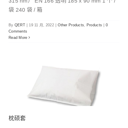
315 nm） EN 166 透明 185 x 90 mm 1 个 /
袋 240 袋 / 箱
By
QERT
|
19 11 月, 2022
|
Other Products
,
Products
|
0
Comments
Read More
枕硕套
Coverage
Products
枕硕套