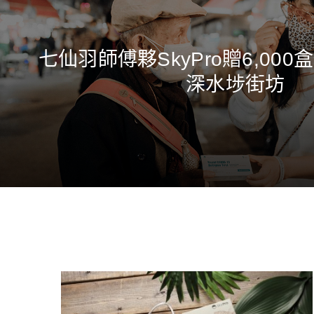
七仙羽師傅夥SkyPro贈6,00
深水埗街坊