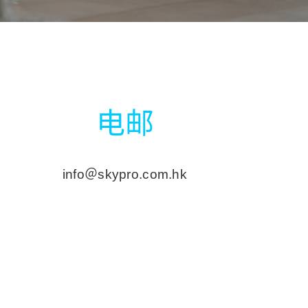
电邮
info＠skypro.com.hk