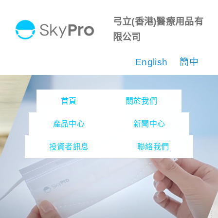
Skip
弓立(香港)醫療用品有
to
限公司
content
English
簡中
首頁
關於我們
產品中心
新聞中心
投資者訊息
聯絡我們